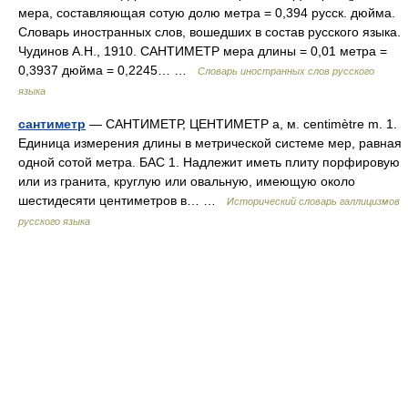
мера, составляющая сотую долю метра = 0,394 русск. дюйма.
Словарь иностранных слов, вошедших в состав русского языка.
Чудинов А.Н., 1910. САНТИМЕТР мера длины = 0,01 метра =
0,3937 дюйма = 0,2245… …
Словарь иностранных слов русского
языка
сантиметр
— САНТИМЕТР, ЦЕНТИМЕТР а, м. centimètre m. 1.
Единица измерения длины в метрической системе мер, равная
одной сотой метра. БАС 1. Надлежит иметь плиту порфировую
или из гранита, круглую или овальную, имеющую около
шестидесяти центиметров в… …
Исторический словарь галлицизмов
русского языка